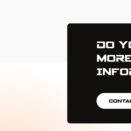
Do Y
Mor
Info
Conta