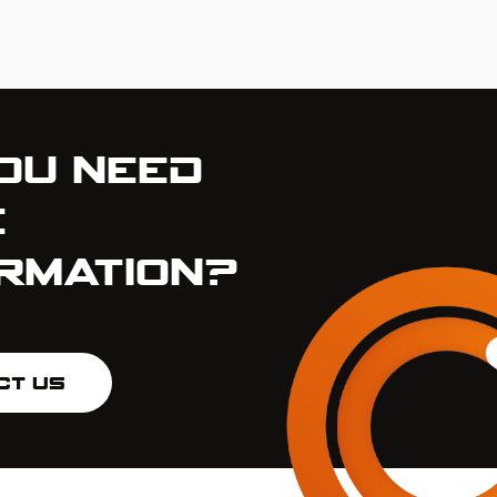
ou Need
e
rmation?
ct us