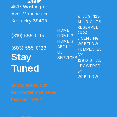



4517 Washington
Ave. Manchester,
© LOGI 128.
Kentucky 39495
ALL RIGHTS
RESERVED
HOME
2024.
(319) 555-0115
HOME 2
LICENSING
HOME 3
WEBFLOW
ABOUT
(603) 555-0123
TEMPLATES
US
Stay
BY
SERVICES
128.DIGITAL
Tuned
. POWERED
BY
WEBFLOW
Subscribe to our
newsletter and never
miss our news.