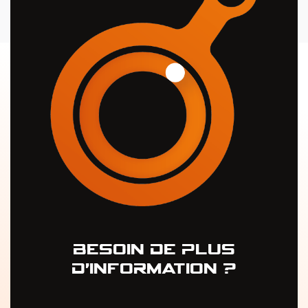
BesOin De Plus
D'infOrmatiOn ?